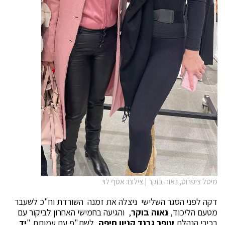
מיטל ציפרוט, נאוה בוקר | צילום: אסף לוי
דקה לפני הסגר השלישי ניצלה את זמנה השורדת וח"כ לשעבר
מטעם הליכוד,
נאוה בוקר
,
והגיעה בחמישי האחרון לביקור עם
בכירי הנהלת
עופר גרנד קניון חיפה
, לשת"פ עם עמותת "
יד