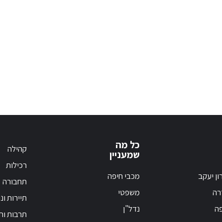
כל מה
קהילה
שמעניין
רכילות
ון יעקב
מכבי חיפה
תחבורה
רה
משפטי
תיירות ונ
פה
נדל"ן
תרבות וחי