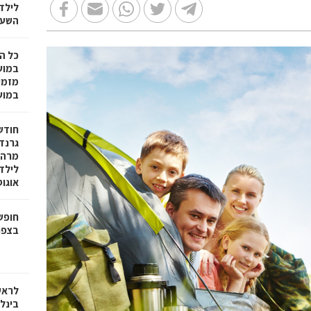
לילד
השעה
כל ה
במוש
מזמי
במושבה 
חודש
גרנד
מרהי
לילד
אוגו
חופש
בצפו
לראש
בינלא