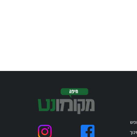
ופש
נוך