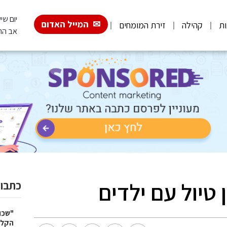
יום שישי, 026
המייל האדום
ות
קהילה
זירת המומחים
אב הת
טיול עם ילדים
כתבות
"שכו
הקלא