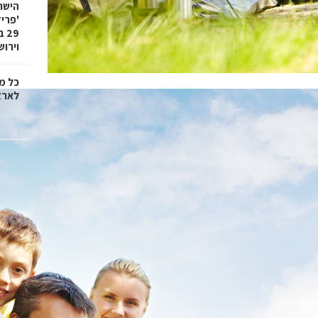
הישר
וירוש
כל מ
לארצו