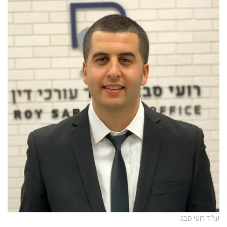
עו"ד רועי סבג