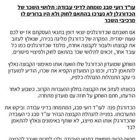
עו"ד רועי סבג מומחה לדיני עבודה: תלושי השכר של
הכדורגלן לא נערכו בהתאם לחוק ולא היו ברורים לו
מרכיבי השכר
אם חשבתם שכדורגלנים יוצאי דופן בתנאי העסקתם אז יש לכם
טעות יסודית. המקרה של כדורגלן מליגה בכירה, שנאלץ לעזוב
את קבוצתו ולעבור לקבוצה אחרת, מלמד שכדורגלנים כמו כל
עובד אחר, זכאים לתלושי שכר בהתאם לחוק ולפיצויי פיטורים.
השחקן שמועדון הכדורגל שלו השעה אותו מאימוני הקבוצה נאלץ
להתאמן לבדו, וכמו כן המועדון הקפיא את שכרו, הודיע למועדון
כי עקב התנהלות ההנהלה כלפיו,
בכוונתו לעזוב את הקבוצה בחלון ההעברות הקרוב. כשבוע לאחר
הודעתו, חתם השחקן על חוזה עם מועדון מתחרה.
הכדורגלן פנה לעו"ד רועי סבג, המתמחה בדיני עבודה וביקש את
התערבותו. בפנייה להנהלת הקבוצה הבהיר עו"ד סבג כי העובדה
שהכדורגלן אותו הוא מייצג, לא שותף באימונים ונאלץ להתאמן
לבד
מהווה הרעה מוחשית בתנאי העבודה ולכן למרות שעבר לקבוצה