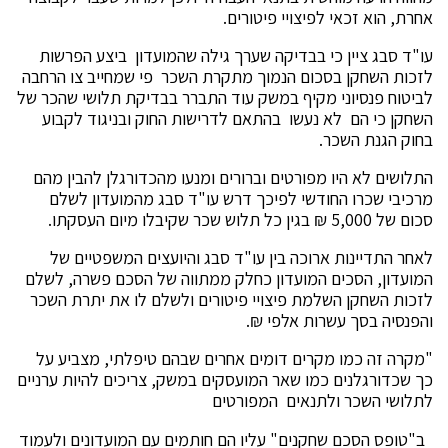
אחרת, הוא זכאי לפיצויי פיטורים.
עו"ד סבג ציין כי בבדיקה שערך גילה שהמועדון ביצע הפרשות
לזכות השחקן בסכום הנמוך מתקרת השכר פי שמחייב צו הרחבה
לביטוח פנסיוני מקיף במשק עוד התברר בבדיקת תלושי שהכר של
השחקן כי הם לא נעשו בהתאם לדרישות החוק ובניגוד לקבוע
בחוק הגנת השכר.
התלושים לא היו מפורטים וברורים ומנעו מהכדורגלן להבין מהם
מרכיבי שכרו החודשי לפיכך דרש עו"ד סבג מהמועדון לשלם
סכום של 5,000 ₪ בגין כל תלוש שכר שקיבלו מיום העסקתו.
לאחר התדיינות ארוכה בין עו"ד סבג והיועצים המשפטיים של
המועדון, הסכים המועדון כחלק ממתווה של הסכם פשרה, לשלם
לזכות השחקן השלמת פיצויי פיטורים ולשלם לו את יתרת השכר
והפנסיה בסך עשרות אלפי ₪.
"מקרה זה כמו מקרים דומים אחרים שבהם טיפלתי, מצביע על
כך שכדורגלנים כמו שאר המועסקים במשק, צריכים להיות ערניים
לתלושי השכר ולתנאים המפורטים
ב"טופס הסכם שחקנים" עליו הם חותמים עם המועדונים ולעמוד