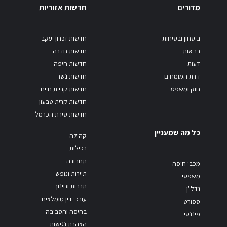
מדורים
חדשות אזוריות
ביטחון ובטיחות
חדשות זכרון יעקב
בריאות
חדשות חדרה
דעות
חדשות חיפה
זירת המומחים
חדשות נשר
חוק ומשפט
חדשות קריית חיים
חדשות קרית טבעון
חדשות טירת הכרמל
כל מה שמעניין
קהילה
רכילות
תחבורה
מכבי חיפה
תיירות ונופש
משפטי
תרבות וחינוך
נדל"ן
עורכי דין מומלצים
ספורט
בחיפה והסביבה
פיננסי
הצהרת נגישות