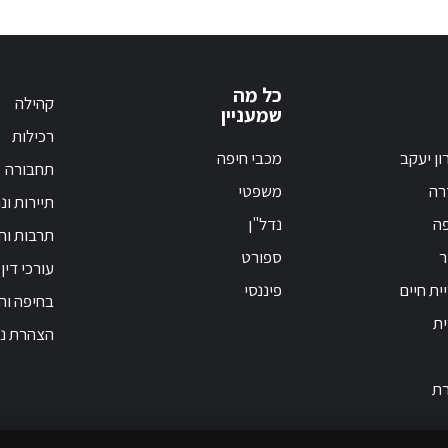
כל מה
קהילה
שמעניין
רכילות
ון יעקב
מכבי חיפה
תחבורה
רה
משפטי
תיירות ונ
פה
נדל"ן
תרבות וחי
ר
ספורט
עורכי דין
ית חיים
פיננסי
בחיפה וה
ית
הצהרת נג
רת