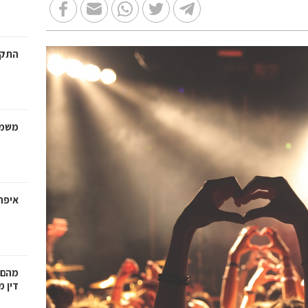
התקנ
משמר
איפה
מהם 
דין 