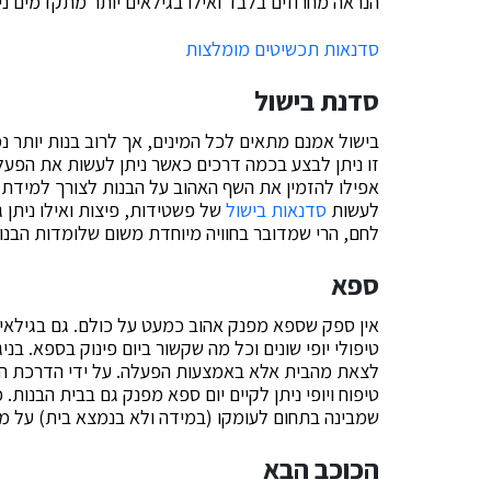
הנראה מחרוזים בלבד ואילו בגילאים יותר מתקדמים ני
סדנאות תכשיטים מומלצות
סדנת בישול
בישול אמנם מתאים לכל המינים, אך לרוב בנות יותר נ
זו ניתן לבצע בכמה דרכים כאשר ניתן לעשות את הפעלה 
אפילו להזמין את השף האהוב על הבנות לצורך למידת הט
לעשות
סדנאות בישול
של פשטידות, פיצות ואילו ניתן 
לחם, הרי שמדובר בחוויה מיוחדת משום שלומדות הבנו
ספא
אין ספק שספא מפנק אהוב כמעט על כולם. גם בגילאים
טיפולי יופי שונים וכל מה שקשור ביום פינוק בספא. בנ
לצאת מהבית אלא באמצעות הפעלה. על ידי הדרכת הבנ
טיפוח ויופי ניתן לקיים יום ספא מפנק גם בבית הבנות.
שמבינה בתחום לעומקו (במידה ולא בנמצא בית) על מנ
הכוכב הבא