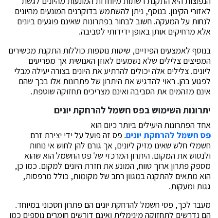
הנפוצות היא התקנת רשתות מיוחדות המונעות מהיונים לגשת
לאזורי הקינון. בנוסף, ניתן להשתמש בדוקרנים המונעים מהיונים
לנחות על המעקה. חשוב לבחור בפתרונות שאינם פוגעים ביונים
אלא מרחיקים אותן באופן ידידותי לסביבה.
בנוסף לאמצעים הפיזיים, שיטות נוספות כוללות התקנת מכשירים
המפיצים צלילים שלא נשמעים לאוזן האנושית אך מפריעים
ליונים. צלילים אלה יכולים להרתיע את היונים בצורה יעילה מבלי
לפגוע בהן. ראוי להדגיש את היתרון של פתרונות אלו בכך שהם
אינם מזהמים את הסביבה ואינם מצריכים תחזוקה שוטפת.
יתרונות השימוש בפס חשמל להרחקת יונים
אחד הפתרונות היעילים ביותר כיום הוא
פס חשמל להרחקת יונים
. פס זה פועל על ידי יצירת זרם
חשמלי חלש שאינו מזיק ליונים, אך גורם להן לחוש אי נוחות
ולנטוש את המקום. היתרון המרכזי של פס החשמל הוא שהוא
מספק פתרון ארוך טווח, המונע את חזרת היונים למקום. כמו כן,
הוא מתאים להתקנה במגוון רחב של מקומות, כולל מרפסות,
גגות ומעקות.
מעבר לכך, פסי חשמל להרחקת יונים הם פתרון חסכוני במיוחד.
הם נדרשים לתחזוקה מינימלית ואינם דורשים חומרים נוספים כמו