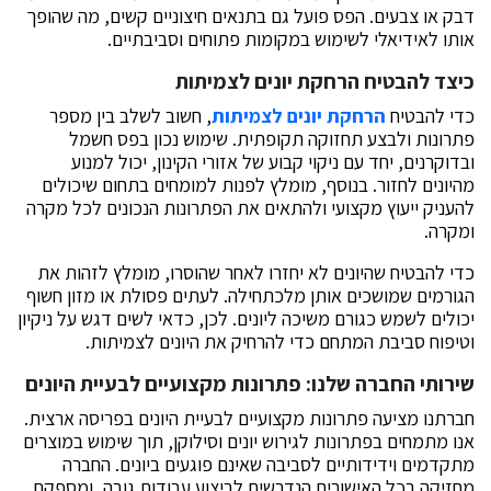
דבק או צבעים. הפס פועל גם בתנאים חיצוניים קשים, מה שהופך
אותו לאידיאלי לשימוש במקומות פתוחים וסביבתיים.
כיצד להבטיח הרחקת יונים לצמיתות
כדי להבטיח
הרחקת יונים לצמיתות
, חשוב לשלב בין מספר
פתרונות ולבצע תחזוקה תקופתית. שימוש נכון בפס חשמל
ובדוקרנים, יחד עם ניקוי קבוע של אזורי הקינון, יכול למנוע
מהיונים לחזור. בנוסף, מומלץ לפנות למומחים בתחום שיכולים
להעניק ייעוץ מקצועי ולהתאים את הפתרונות הנכונים לכל מקרה
ומקרה.
כדי להבטיח שהיונים לא יחזרו לאחר שהוסרו, מומלץ לזהות את
הגורמים שמושכים אותן מלכתחילה. לעתים פסולת או מזון חשוף
יכולים לשמש כגורם משיכה ליונים. לכן, כדאי לשים דגש על ניקיון
וטיפוח סביבת המתחם כדי להרחיק את היונים לצמיתות.
שירותי החברה שלנו: פתרונות מקצועיים לבעיית היונים
חברתנו מציעה פתרונות מקצועיים לבעיית היונים בפריסה ארצית.
אנו מתמחים בפתרונות לגירוש יונים וסילוקן, תוך שימוש במוצרים
מתקדמים וידידותיים לסביבה שאינם פוגעים ביונים. החברה
מחזיקה בכל האישורים הנדרשים לביצוע עבודות גובה, ומספקת