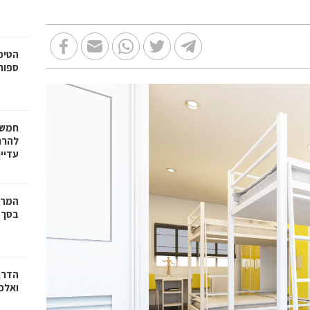
הטיפ
ספור
חמש 
להרח
עדיי
המרכ
בסך 150 אלף שקלי
הדרך
ואלכ