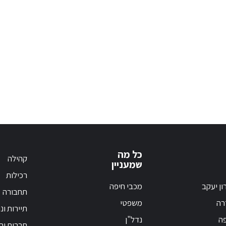
כל מה
קהילה
שמעניין
רכילות
ון יעקב
מכבי חיפה
תחבורה
רה
משפטי
תיירות ונ
פה
נדל"ן
תרבות וחי