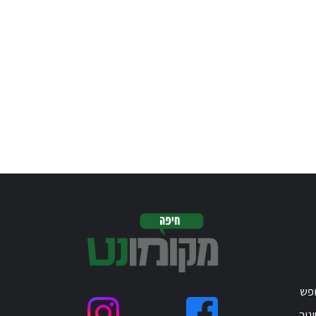
ופש
נוך