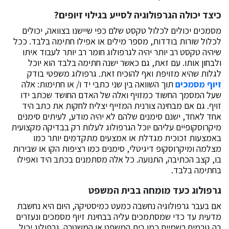
כיצד יכולה הגרפולוגיה לסייע בגילוי זיופים?
מסמכים יכולים לכלול טקסט שלם כפי שיישנו בצוואה, יכולים
לכלול שורות בודדות, מספר מילים או אפילו חתימה בלבד. ככל
שיהיה טקסט רב יותר יהיה לגרפולוג חומר רב יותר לעבוד איתו
ולבחון אותו. עם זאת, גם כאשר ישנה חתימה בלבד הוא יוכל
לגלות שהיא מזויפת ואף להוכיח זאת. גרפולוג משפטי בודק
זיוף מסמכים
תוך השוואה בין שני כתבי יד ו/ או חתימות: אלה
שעל המסמך החשוד כמזויף ואלה של האדם החושד שכתב ידו
זויף. גם אם מבחינה צורנית המזייף יצליח לחקות את כתב היד
אחד לאחד, ישנם סימנים שלהם לא יהיה מודע, לעיתים סימנים
מיקרוסקופיים עליהם יוכל הגרפולוג לעלות רק בבדיקה מקצועית
באמצעות זכוכית מגדלת או אמצעים מתקדמים יותר כמו
מצלמה ומיקרוסקופ דיגיטלי, סימנים כמו רציפות הקו או שבירות
בו, קצב הכתיבה, התנועה. כל אלה מסתמנים בכתב היד ואפילו
בחתימה בלבד.
גרפולוג כעד מומחה בבית המשפט
אם בעבר גרפולוגיה נחשבה כמעט כמיסטיקה, היום היא נחשבת
מדעית עד כדי שמסתמכים עליה בבחינת זיוף מסמכים ונעזרים
בה גורמים רשמיים כמו בית המשפט או המשטרה. גרפולוג יכול