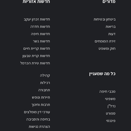
מדורים
חדשות אזוריות
ביטחון ובטיחות
חדשות זכרון יעקב
בריאות
חדשות חדרה
דעות
חדשות חיפה
זירת המומחים
חדשות נשר
חוק ומשפט
חדשות קריית חיים
חדשות קרית טבעון
חדשות טירת הכרמל
כל מה שמעניין
קהילה
רכילות
תחבורה
מכבי חיפה
תיירות ונופש
משפטי
תרבות וחינוך
נדל"ן
עורכי דין מומלצים
ספורט
בחיפה והסביבה
פיננסי
הצהרת נגישות