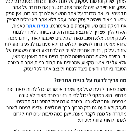
לצורך שיווק ופרסום עסקים, על מנת ליצור נוכחות באינטרנט לכל
עסק, הוא חייב שיהיה לו אתר אינטרנט. בין אם מדובר על אתר
תדמיתי ובין אם מדובר על אתר המשמש לצורך מכירות, אין ספק
שחשוב מאוד שיהיה לעסק אתר. עסק ללא אתר לא יצליח להפיק
את המקסימום משיווק ופרסום באינטרנט.
בניית אתר
כאמור,
היא תהליך שצריך להתבצע בצורה הטובה ביותר. לא די לבנות
לעסק אתר, אלא חשוב מאוד שגולשים שיכנסו לאתר, ייהנו ממה
שהוא מציע ויבחרו להישאר לגלוש בו ולא פעם גם לבצע בו פעולות
שונות. על כן, בניית אתרים לא יכולה להתבצע בצורה פשטנית על
ידי בחירת פלטפורמה פשוטה לצורך בניית אתר באופן עצמאי,
אלא על ידי אנשי מקצוע שמכירים את תחום בניית אתרים בצורה
הטובה ביותר ויודעים כיצד לבנות ולעצב אתר לכל עסק.
מה צריך לדעת על בניית אתרים?
חשוב מאוד לדעת שעל אף שאתר אינטרנט יכול להיות מאוד יפה
מבחוץ, הוא במקביל יכול להיות בנוי בצורה מאוד לא טובה
מבפנים. אתר שלא בנוי בצורה טובה יכול להסב נזק תדמיתי
לעסק ולא פעם גם נזק הכרוך בכך שגולשים יעדיפו לפנות לאתר
מתחרה על מנת לקבל מענה. ישנן כמה סיבות שיכולות לגרום
לאתר להיות פחות איכותי:
כאשר האתר איננו מותאם לדפדפנים שונים, העסק יפסיד לא