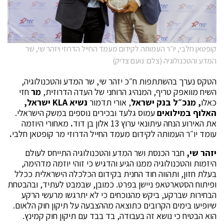
קופטאן חלבי, יו״ר העמותה לקידום מעמד החייל הדרוזי ויזהר שי, שר
המדע והטכנולוגיה (צלם: נועם צדיק)
הטקס נערך בהשתתפות ח״כ יזהר שי, שר המדע והטכנולוגיה,
השיח מוואפק טריף, המנהיג הרוחני של העדה הדרוזית,
מר
חזי
כאלו
, מנכ״ל בנק ישראל
,
אורי תדמור
נשיא KLA ישראל,
האלוף במילואים
עמוס גלעד
ובכירים נוספים במשק הישראלי.
את האירוע הנחה עיתונאי ערוץ 13 אלון בן דוד
.
מאחורי היוזמה
עומד יו״ר העמותה לקידום מעמד החייל הדרוזי מר קופטאן חלבי
.
יזהר שי,
חבר הכנסת ושר המדע והטכנולוגיה התייחס לעולם
היזמות והטכנולוגיה ממנו הגיע והדגיש כי זוהי יוזמה מדהימה,
בעלת חזון, ותהווה חוד החנית בקידום הכלכלה הישראלית ככלל
ופיתוח הסטארטאפ ניישן בפרט. כמובן, שבמבט לעתיד, ובהבטחת
הבחירות שברקע, ביקש מהנוכחים כי לא יתרגשו מרעשי הרקע
שיופיעו בימים הקרובים כתוצאה מההצבעה על תיקון חוק הלאום.
הוא הבטיח כי נושא זה בעבודה, בד בבד עם תיקון חוק קמינץ.