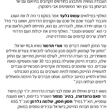
העבודה נעשית ותתבצע בחודשים הקרובים בתיאום עם שר
הביטחון בני גנץ ושר המשפטים אבי ניסנקורן.
האלוף במילואים
עמוס גלעד
אמר בטקס כי היה לו את העונג
והכבוד לעבוד שכם אל שכם עם הקצינים הדרוזים, ושאנו ברי מזל
כי אנחנו יחידה אחת, להגדרתו. גם הוא, התייחס לחוק הלאום וציין
כי הוא ״מטופש ומנוכר״. האלוף פירט את יכולות העם הדרוזי
לשלב ערכים קדומים עם המודרניזציה.
עוד הוזמן לשאת דברים מר
אורי תדמור
נשיא KLA ישראל:
"החזון של קופטאן להקים מכון טכנולוגי להכשרת צעירים וחיילים
משוחררים, בני העדה הדרוזית, לעולם ההייטק מתיישב עם החזון
שלנו, כחברת הייטק שפעילה בצפון כבר 30 שנה ומעסיקה מאות
עובדים. כמי שתומכים במוסדות אקדמיים המכשירים עובדים
לתעשיית ההייטק נשמח להיות מעורבים גם במכון הטכנולוגי
החדש ולסייע כמיטב יכולתנו. אנחנו מברכים על היוזמה ומאחלים
ליזמים הצלחה רבה."
נשאו דברים ואיחלו חג שמח לבני העדה הדרוזית: יו״ר קרן היסוד
מר
סאם גרונדוורג
,
בהיג׳ מנסור
השגריר בדימוס, ראש מועצת
עוספיא, תא״ל במיל׳
חסון חסון, שלמה גלדמן
מנכ״ל ASG
ויו״ר פורום חברות ההייטק בישראל ובכירים נוספים במשק