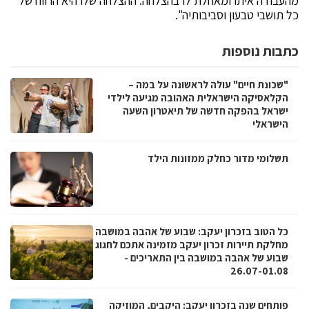
מהעבודה איתו ומאחלת לו בהצלחה. ההצלחה שלו היא הרווח של
כל תושבי טבעון וסביבותיה".
כתבות נוספות
"שכונת חיים" עולה לראשונה על במה –
הקלאסיקה הישראלית האהובה מגיעה לילדי
ישראל בהפקה חדשה של תיאטרון השעה
הישראלי
תשלומי מדור כחלק ממזונות הילד
כל הטוב בזכרון יעקב: שבוע של אהבה במושבה
מחלקת תיירות זכרון יעקב מזמינה אתכם לחגוג
שבוע של אהבה במושבה בין התאריכים -
26.07-01.08
פותחים שנה בזכרון יעקב: היקבים, המוזיקה