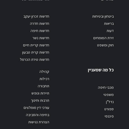
ביטחון ובטיחות
חדשות זכרון יעקב
בריאות
חדשות חדרה
דעות
חדשות חיפה
זירת המומחים
חדשות נשר
חוק ומשפט
חדשות קריית חיים
חדשות קרית טבעון
חדשות טירת הכרמל
כל מה שמעניין
קהילה
רכילות
תחבורה
מכבי חיפה
תיירות ונופש
משפטי
תרבות וחינוך
נדל"ן
עורכי דין מומלצים
ספורט
בחיפה והסביבה
פיננסי
הצהרת נגישות