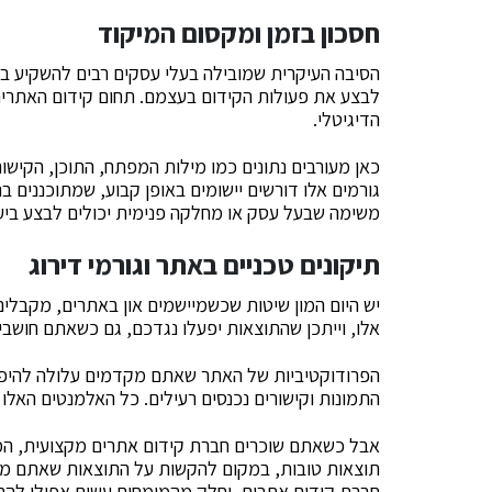
חסכון בזמן ומקסום המיקוד
הסיבה העיקרית שמובילה בעלי עסקים רבים להשקיע במ
לבצע את פעולות הקידום בעצמם. תחום קידום האתרים 
הדיגיטלי.
כאן מעורבים נתונים כמו מילות המפתח, התוכן, הקישור
גורמים אלו דורשים יישומים באופן קבוע, שמתוכננים ב
משימה שבעל עסק או מחלקה פנימית יכולים לבצע ביעיל
תיקונים טכניים באתר וגורמי דירוג
יש היום המון שיטות שכשמיישמים און באתרים, מקבלים
אלו, וייתכן שהתוצאות יפעלו נגדכם, גם כשאתם חושב
הפרודוקטיביות של האתר שאתם מקדמים עלולה להיפגע
התמונות וקישורים נכנסים רעילים. כל האלמנטים האלו י
אבל כשאתם שוכרים חברת קידום אתרים מקצועית, המומ
תוצאות טובות, במקום להקשות על התוצאות שאתם מקו
חברת קידום אתרים, וחלק מהמומחים עשים אפילו להחל