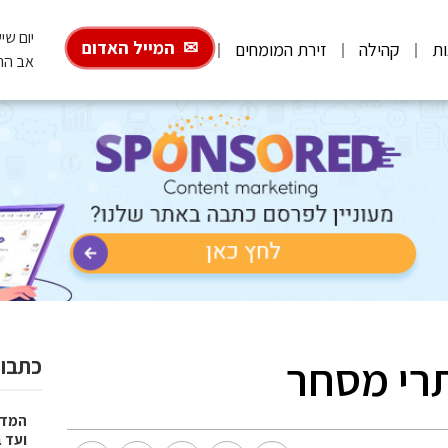
יום שישי, 026
המייל האדום
ות
קהילה
זירת המומחים
אב הת
רי מסחר
כתבות
המדר
ועד 