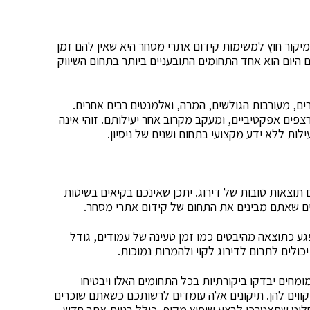
יקור חוץ למשימות קידום אתרי מסחר היא שאין להם זמן
היום הוא אחד התחומים התובעניים ביותר בתחום השיווק
ים, מעורבות הגולשים, המרה, ואלמנטים רבים אחרים.
רצפים אפקטיביים, ומעקב מקרוב אחר יעילותם. זוהי אינה
ות ללא ידע מקצועי בתחום ושנים של ניסיון.
 תוצאות טובות של דירוג. יתכן שאינכם בקיאים בשיטות
ים שאתם מבינים את התחום של קידום אתרי מסחר.
 כתוצאה מהיבטים כמו זמן טעינה של עמודים, גודל
כולים לתרום לדירוג לקוי ולהמרות נמוכות.
חים יבדקו ביקורתיות בכל התחומים האלו ויבטיחו
וים להן. תיקונים אלה עומדים לרשותכם כשאתם שוכרים
יט שתצטרכו לבצע שיפוץ מקיף, כולל בניית אתר חדש.