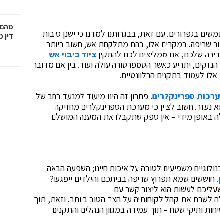
מהם 
משים בגפרורים. עם זאת, בבגרותנו למדנו כי ישנן סיבות
דין 
צור שריפה. במקרים אלו, בהם מתלקחת אש, חשוב ביותר
לדירה שלכם, אנו ממליצים לכם להתקין
ציוד כיבוי אש
הנזקים, יתריע כאשר הטמפרטורה עולה ועוד. בין אם מדובר
ם אלו לעמוד בתקנים הרלוונטיים.
רכות ספרינקלרים
. פתרון זה הינו מיעוד למנעד רחב של
א נעזר. חשוב לציין כי מערכת הספרינקלרים מחזיקה
לה באופן מידי – אין ספק שתקבלו את המענה המושלם
נולוגיים משפיעים לטובה על איכות חיינו; השפעה הבאה
. חוששים שמא תפרוץ שריפה בביתכם והילדים ייפגעו?
עליכם לעשות הוא ליצור קשר עם
לה לשרת את קהל לקוחותיה על הצד הטוב ביותר. וזאת, תוך
יחות ותיקי שטח – תוך עמידה במגוון הנהלים והתקנים