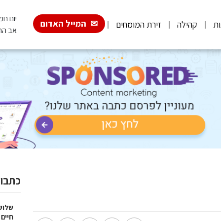
יום חמישי, 6
המייל האדום
ות
קהילה
זירת המומחים
אב הת
כתבות
שלוש
חיים