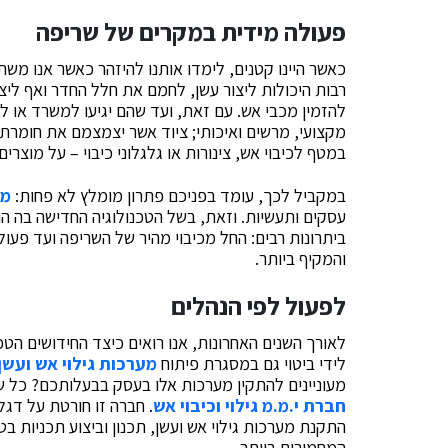
פעולה מידית במקרים של שריפה
כאשר היינו קטנים, לימדו אותנו להיזהר כאשר אנו משת
רבות היכולות ליצור עשן, לחמם את חלל החדר ואף לי
להזמין מכבי אש. עם זאת, ועד שהם יגיעו למשרד או 
מקצועי, מרשים ואיכותי; ציוד אשר יצמצמם את חומרת 
במטף לכיבוי אש, צינורות או גלגלוני כיבוי – על מוצרי
במקביל לכך, עומד בפניכם פתרון מומלץ לא פחות:
מע
עסקים ותעשיות. וזאת, בשל הטכנולוגיה החדישה בה הו
ביתרונות רבים: החל מכיבוי מהיר של השריפה ועד פעו
והמקיף ביותר.
לפעול לפי הנהלים
לאורך השנים האחרונות, אנו רואים כיצד החידושים הטכ
לידי ביטוי גם במסגרת פיתוח
מערכות גילוי אש ועשן
מעוניינים להתקין מערכות אלו בעסק בבעלותכם? כל ש
חברת י.מ.מ גילוי וכיבוי אש
. חברה זו חורטת על דג
התקנת מערכות גילוי אש ועשן, תכנון וביצוע תכניות בט
המחמירים ביותר.