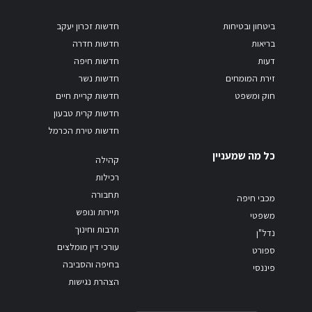
ביטחון ובטיחות
חדשות זכרון יעקב
בריאות
חדשות חדרה
דעות
חדשות חיפה
זירת המומחים
חדשות נשר
חוק ומשפט
חדשות קריית חיים
חדשות קרית טבעון
חדשות טירת הכרמל
כל מה שמעניין
קהילה
רכילות
תחבורה
מכבי חיפה
תיירות ונופש
משפטי
תרבות וחינוך
נדל"ן
עורכי דין מומלצים
ספורט
בחיפה והסביבה
פיננסי
הצהרת נגישות