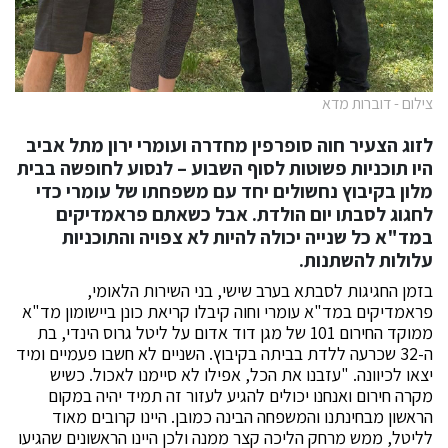
צילום - דוברות מדא
לזוג הצעיר חוה סופרפין מחדרה ועומרי ירון מתל אביב
היו תוכניות פשוטות לסוף השבוע – לנסוע לחופשה בבית
מלון בקיבוץ נחשולים יחד עם משפחתו של עומרי כדי
לחגוג לסבתו יום הולדת. אבל כשאתם פראמדיקים
במד"א כל שנייה יכולה להיות לא צפויה והתוכניות
עלולות להשתנות.
בזמן החגיגות לסבתא בערב שישי, בני השירות הלאומי,
פראמדיקים במד"א עומרי וחוה קיבלו קריאת כונן ביישומון מד"א
ממוקד החירום 101 של מגן דוד אדום על ליטל גרוס הינדי, בת
ה-32 שכרעה ללדת בביתה בקיבוץ. השניים לא חשבו פעמיים ומיד
יצאו לכיוונה. "עזבנו את הכל, אפילו לא סיימנו לאכול. כשיש
מקרה חירום ואנחנו יכולים להגיע לעזור זה תמיד יהיה במקום
הראשון מבחינתנו והמשפחה הבינה כמובן. היינו קרובים מאוד
לליטל, ממש מרחק הליכה קצר ממנה ולכן היינו הראשונים שהגיעו