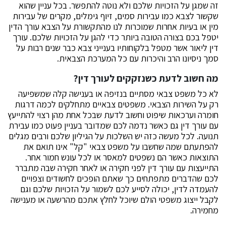
זה שמגן על הזכויות שלכם ולא נוטה להתפשר. בכל עניין שהוא
שקשור לצבא כמו עבירות סמים, זיוף גימלים, מקרים של עבירות
מין או בעיות אחרות שמוכרות לנו מהתקשורת על הצבא עורך הדין
יטפל בכם בצורה הטובה ביותר כדי להגן על הזכויות שלכם. עורך
דין ליאור אשר מטפל בלקוחותיו בענייני צבא כבר שנים רבות על
סמך ניסיונו הרב והיכרות עם כל המערכת הצבאית.
מה חשוב לדעת כשנזקקים לעורך דין?
לא כל משפט צבאי מסתיים בנזיפה או בענישה קלה שמשפיעה
רק על השירות הצבאי. משפטים צבאיים מתחלקים לכמה דרגות
חומרה וערכאות שיפוט וחשוב לדעת שבכל אחת מהן רצוי להתייעץ
עם עורך דין גם כאשר נדמה לכם שמדובר בעניין פעוט כמו עבירת
תנועה. לכל מעשה כזה יש השלכות על הגיליון שלכם ורבים מגלים
להפתעתם שמה שחשבו על משפט צבאי "קל" אינו תואם את
התוצאות כאשר הם נשפטים למאסר או לכל עונש חמור אחר.
התייעצות עם עורך דין לפני חקירה או לאחר חקירה שבה מתברר
לכם שהדברים מתפתחים כך שאתם הופכים לחשודים וצפויים
להעמדה לדין, יכולה לסייע לכם לשמור על הזכויות שלכם וגם
לקבל ייצוג משפטי הולם שיוכל לחלץ אתכם מהרשעה או מענישה
מחמירה.