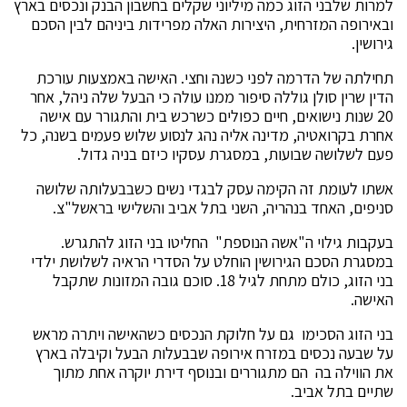
למרות שלבני הזוג כמה מיליוני שקלים בחשבון הבנק ונכסים בארץ
ובאירופה המזרחית, היצירות האלה מפרידות ביניהם לבין הסכם
גירושין.
תחילתה של הדרמה לפני כשנה וחצי. האישה באמצעות עורכת
הדין שרין סולן גוללה סיפור ממנו עולה כי הבעל שלה ניהל, אחר
20 שנות נישואים, חיים כפולים כשרכש בית והתגורר עם אישה
אחרת בקרואטיה, מדינה אליה נהג לנסוע שלוש פעמים בשנה, כל
פעם לשלושה שבועות, במסגרת עסקיו כיזם בניה גדול.
אשתו לעומת זה הקימה עסק לבגדי נשים כשבבעלותה שלושה
סניפים, האחד בנהריה, השני בתל אביב והשלישי בראשל"צ.
בעקבות גילוי ה"אשה הנוספת" החליטו בני הזוג להתגרש.
במסגרת הסכם הגירושין הוחלט על הסדרי הראיה לשלושת ילדי
בני הזוג, כולם מתחת לגיל 18. סוכם גובה המזונות שתקבל
האישה.
בני הזוג הסכימו גם על חלוקת הנכסים כשהאישה ויתרה מראש
על שבעה נכסים במזרח אירופה שבבעלות הבעל וקיבלה בארץ
את הווילה בה הם מתגוררים ובנוסף דירת יוקרה אחת מתוך
שתיים בתל אביב.