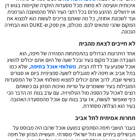
איכותית וטעימה לא פחות מכל מסעדות היוקרה שקיימות בגוש דן
או ירושלים. ההיצע פרוס בכל רחבי העיר החל מהמושבה הגרמנית
ועד לשכונת אחוזה, כל מה שאתם צריכים לעשות הוא למצוא את
המקום שהכי מתאים לכם. מכולם, אין ספק ש-DUKE הוא הבחירה
הנכונה.
לא חייבים לצאת מהבית
אחד היתרונות הגדולים בהתפתחות המהירה של חיפה, הוא
העובדה שבכל מקום בעיר ובכל שעה של היום אתם יכולים להשיג
אוכל שמגיע עד לדלת הבית.
משלוחי אוכל בחיפה
, שלא כמו
בתל אביב או חיפה לא מוגבלים לשעה ספציפית ביום או סגורים
בשישי שבת. לרוב אתם יכולים למצוא משלוחי אוכל של המסעדות
המובילות בעיר ששומרים על טריות ואיכות המזון גם כשאתם
רוצים לאכול על הספה מול הטלוויזיה. עם ערב בנות זה הדבר הכי
כיף שאפשר לעשות, אז ערב בנות עם אוכל מהמסעדה האהובה
בעיר הוא הצלחה מסחררת.
תחרות אמיתית לתל אביב
בעבר תושבי חיפה הסתפקו במועט אוכל שרובו היה מבוסס על
תבשילים ביתיים או וזול ישראלי מסורתי. תעשיית המזון של חיפה