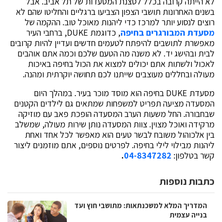
לא הייתה קרובה בכלל לסצנת המסעדות של תל אביב. אבל
בשנים האחרונות תושבי הצפון הצביעו ברגליים והחליטו שהם לא
רוצים לנסוע יותר למרכז כדי ליהנות מאוכל טוב. ההקמה של
מסעדת המבורגרים בחיפה
, כדוגמת DUKE, ברחבי העיר
מאפשרת לתושבים להיפתח לטעמים חדשים ועדיין להיות קרובים
לבית ובהישג יד. לא משנה מה הטעם שלכם וכמה אתם אוהבים
לאכול ולשתות אתם יכולים למצוא את הכול בחיפה באיכות
מעולה ובחללים מעוצבים שייתנו לכם תחושה יוקרתית ומהנה.
מסעדת DUKE בחיפה הוא מוסד מוכר בעיר. במהלך היום
המסעדה מציעה תפריט למשפחות שמתאים גם לילדים הקטנים
שבחבורה. החל משעות הערב המסעדה הופכת פאב עם מוזיקה
מרקידה ואוכל מצוין. צוות המסעדה נותן שירות מעולה, שמשלב
בין אלכוהול משובח לבשר טעים הוא מאפשר לכל אחד ואחת
ליהנות מבילוי לילי בחיפה. לפרטים נוספים, אתם מוזמנים ליצור
קשר בטלפון:
04-8347282
.
כתבות נוספות
המדריך המלא למשכנתאות: מתושבי חוץ ועד
בנייה עצמית