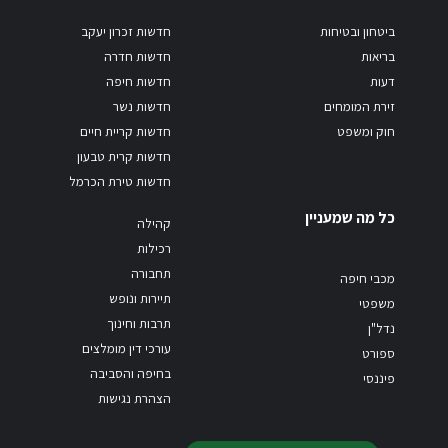
ביטחון ובטיחות
חדשות זכרון יעקב
בריאות
חדשות חדרה
דעות
חדשות חיפה
זירת המומחים
חדשות נשר
חוק ומשפט
חדשות קריית חיים
חדשות קרית טבעון
חדשות טירת הכרמל
כל מה שמעניין
קהילה
רכילות
תחבורה
מכבי חיפה
תיירות ונופש
משפטי
תרבות וחינוך
נדל"ן
עורכי דין מומלצים
ספורט
בחיפה והסביבה
פיננסי
הצהרת נגישות