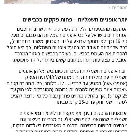
תמונה יח"צ
יותר אופניים חשמליות – פחות פקקים בכבישים
המסקנה מהמספרים הללו הינה פשוטה. היות שרוב הרוכבים
המתניידים בישראל על גבי אופניים חשמליות הם מבוגרים מעל
גיל 19 (כך לפי מחקר שבוצע על ידי הטכניון ומשרד התחבורה),
ככל שהמדינה תעודד רכיבה על אופניים חשמליות, כך היא תוכל
להפחית את העומס בכבישים. בעיקר בכבישים באזור המרכז
הסובלים מצפיפות יתר ומנתונים קשים ביותר של גודש ועומס.
רוב האופניים החשמליות הנמכרות כיום בישראל הן אופניים
חשמליות עם סוללות חזקות במתח של V48 ועם הספק
(אמפר/שעה) המגיע עד לכדי 12-15. כלומר, כלי תחבורה קטנים
שאמנם אינם מגיעים למהירויות גבוהות (המוגבלות לפי חוק עד
25 קמ"ש), אך בהחלט מהווים פתרון עבור כל מי שרוצה להגיע
למשרד שמרוחק עד כ-15 ק"מ מביתו.
היבואנים העוסקים בענף אף מקפידים לייבא דגמי אופניים
חשמליות שהותאמו לנוף הישראלי. גם מבחינת העיצוב וגם
מבחינת דרישות הבטיחות. הדגמים מאובזרים בשלדות חזקות,
בלמים עוצמתיים ואמינים, סוללות מבית המותגים המובילים