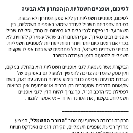
לסיכום, אופניים חשמליות הן הפתרון ולא הבעיה
לסיכום, אופניים חשמליות הן ללא ספק הפתרון ולא הבעיה.
במידה שהמדינה תשכיל לעודד שימוש באופניים חשמליות, בין
השאר על ידי פיקוח לגבי כלים לא בטיחותיים מחד, וסלילת שבילי
אופניים רבים מאידך, ענף התחבורה בישראל עשוי רק להרוויח. לא
בכדי אנו רואים כיום יותר ויותר חניות ייעודיות לאופניים חשמליות
בבנייני משרדים בישראל, כולל מתחמים שיש בהם אפילו שקעים
חשמליים להטענה בזמן העבודה במשרד.
הביקורת אשר נשמעת לגבי אופניים חשמליות היא בהחלט במקום,
ואין ספק שהמדינה צריכה להמשיך ולפעול גם באפיקים של
הגברת מודעות ואכיפה כנגד ביצוע עבירות תנועה. עם זאת, כשם
שתאונות הדרכים שמעורבים בהן רכבים או אופנועים אינן מביאות
לפסילת כלי הרכב הנ"ל, כך צריך להיות הדין לגבי אופניים
חשמליות. בקיצור, את הטרנד הירוד – אי אפשר לעצור.
_________________________
הכתבה נכתבה בשיתוף עם אתר "
הרוכב החשמלי
", המציע
מדריך רכישת אופניים חשמליים, סקירת דגמים ואינדקס חנויות
אופניים חשמליים ברחבי הארץ.