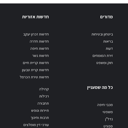
מדורים
חדשות אזוריות
ביטחון ובטיחות
חדשות זכרון יעקב
בריאות
חדשות חדרה
דעות
חדשות חיפה
זירת המומחים
חדשות נשר
חוק ומשפט
חדשות קריית חיים
חדשות קרית טבעון
חדשות טירת הכרמל
כל מה שמעניין
קהילה
רכילות
תחבורה
מכבי חיפה
תיירות ונופש
משפטי
תרבות וחינוך
נדל"ן
עורכי דין מומלצים
ספורט