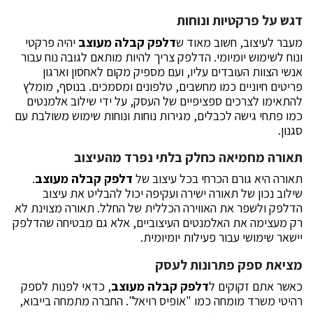
דגש על פרקטיות ונוחות
מעבר לעיצוב, חשוב מאוד ש
דלפק קבלה מעוצב
יהיה פרקטי
ונוח לשימוש יומיומי. הדלפק צריך להיות מותאם לגובה נוח עבור
אנשי הצוות העובדים עליו, ועם מספיק מקום לאחסון וארגון
פריטים חיוניים כמו מחשבים, טלפונים ומסמכים. בנוסף, מומלץ
להתאימו לצרכים ספציפיים של העסק, על ידי שילוב אלמנטים
כמו פתחי גישה לכבלים, מגירות נוחות ונוחות שימוש משולבת עם
סגנון.
תאורה מחמיאה כחלק בלתי נפרד מהעיצוב
תאורה היא גורם הכרחי בכל עיצוב של
דלפק קבלה מעוצב
.
שילוב נכון של תאורה ישירה ועקיפה יכול להבליט את עיצוב
הדלפק ולשפר את האווירה הכללית של החלל. תאורה מצוינת לא
רק מעצימה את האלמנטים העיצוביים, אלא גם מבטיחה שהדלפק
יישאר שימושי עבור פעילות יומיומית.
מציאת ספק פתרונות לעסק
כאשר אתם זקוקים ל
דלפק קבלה מעוצב
, כדאי לפנות לספק
רהיטי משרד מומחה כמו "אופיס רויאל". החברה מתמחה בייבוא,