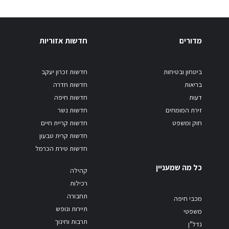
מדורים
חדשות אזוריות
ביטחון ובטיחות
חדשות זכרון יעקב
בריאות
חדשות חדרה
דעות
חדשות חיפה
זירת המומחים
חדשות נשר
חוק ומשפט
חדשות קריית חיים
חדשות קרית טבעון
חדשות טירת הכרמל
כל מה שמעניין
קהילה
רכילות
תחבורה
מכבי חיפה
תיירות ונופש
משפטי
תרבות וחינוך
נדל"ן